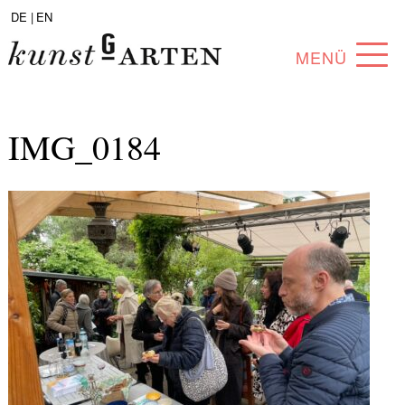
DE |
EN
MENÜ
PROGRAMM
IMG_0184
ABOUT
SAMMLUNG
KÜNSTLER*INNEN
PARTNER*INNEN
ANGEBOTE