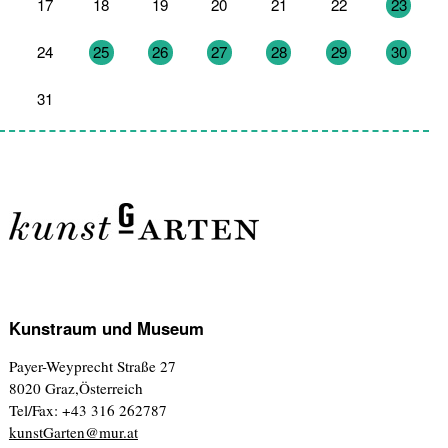
17
18
19
20
21
22
23
24
25
26
27
28
29
30
31
1
2
3
4
5
6
Kunstraum und Museum
Payer-Weyprecht Straße 27
8020 Graz,Österreich
Tel/Fax: +43 316 262787
kunstGarten@mur.at