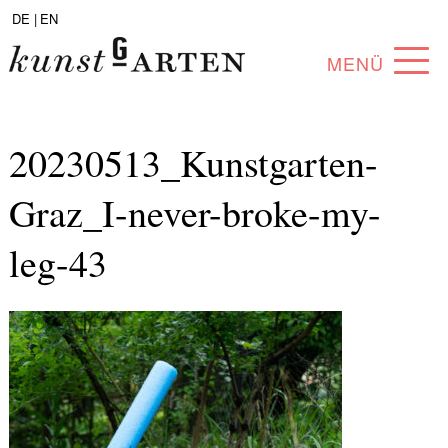
DE |
EN
MENÜ
PROGRAMM
20230513_Kunstgarten-
ABOUT
Graz_I-never-broke-my-
SAMMLUNG
leg-43
KÜNSTLER*INNEN
PARTNER*INNEN
ANGEBOTE