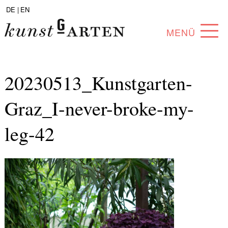
DE |
EN
MENÜ
PROGRAMM
20230513_Kunstgarten-
ABOUT
Graz_I-never-broke-my-
SAMMLUNG
leg-42
KÜNSTLER*INNEN
PARTNER*INNEN
ANGEBOTE