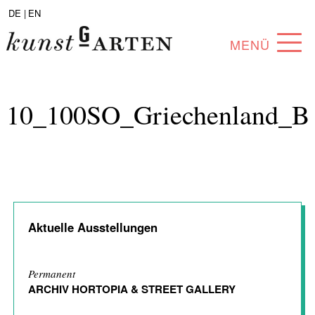
DE |
EN
MENÜ
PROGRAMM
10_100SO_Griechenland_B
ABOUT
SAMMLUNG
KÜNSTLER*INNEN
PARTNER*INNEN
Aktuelle Ausstellungen
ANGEBOTE
Permanent
ARCHIV HORTOPIA & STREET GALLERY