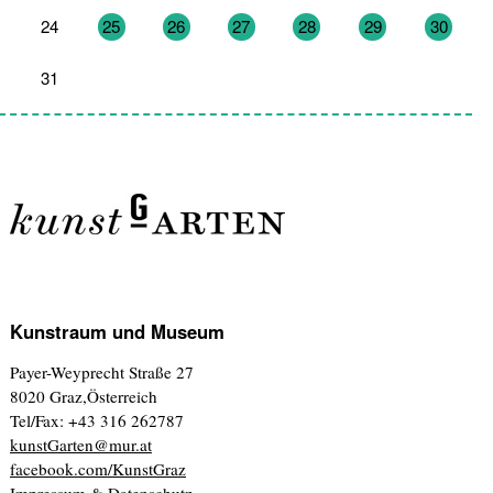
24
25
26
27
28
29
30
31
1
2
3
4
5
6
Kunstraum und Museum
Payer-Weyprecht Straße 27
8020 Graz,Österreich
Tel/Fax: +43 316 262787
kunstGarten@mur.at
facebook.com/KunstGraz