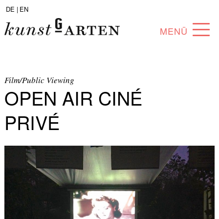
DE |
EN
MENÜ
PROGRAMM
ABOUT
Film/Public Viewing
OPEN AIR CINÉ
SAMMLUNG
PRIVÉ
KÜNSTLER*INNEN
PARTNER*INNEN
ANGEBOTE