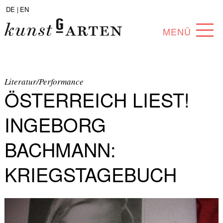
DE |
EN
MENÜ
PROGRAMM
ABOUT
Literatur/Performance
ÖSTERREICH LIEST!
SAMMLUNG
INGEBORG
KÜNSTLER*INNEN
BACHMANN:
PARTNER*INNEN
KRIEGSTAGEBUCH
ANGEBOTE