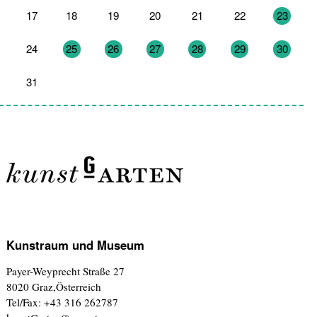
17
18
19
20
21
22
23
24
25
26
27
28
29
30
31
1
2
3
4
5
6
Kunstraum und Museum
Payer-Weyprecht Straße 27
8020 Graz,Österreich
Tel/Fax: +43 316 262787