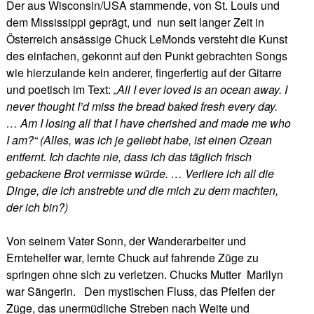
Der aus Wisconsin/USA stammende, von St. Louis und
dem Mississippi geprägt, und nun seit langer Zeit in
Österreich ansässige Chuck LeMonds versteht die Kunst
des einfachen, gekonnt auf den Punkt gebrachten Songs
wie hierzulande kein anderer, fingerfertig auf der Gitarre
und poetisch im Text:
„All I ever loved is an ocean away. I
never thought I’d miss the bread baked fresh every day.
… Am I losing all that I have cherished and made me who
I am?“ (Alles, was ich je geliebt habe, ist einen Ozean
entfernt. Ich dachte nie, dass ich das täglich frisch
gebackene Brot vermisse würde. … Verliere ich all die
Dinge, die ich anstrebte und die mich zu dem machten,
der ich bin?)
Von seinem Vater Sonn, der Wanderarbeiter und
Erntehelfer war, lernte Chuck auf fahrende Züge zu
springen ohne sich zu verletzen. Chucks Mutter Marilyn
war Sängerin. Den mystischen Fluss, das Pfeifen der
Züge, das unermüdliche Streben nach Weite und