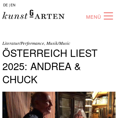
DE |
EN
MENÜ
PROGRAMM
ABOUT
Literatur/Performance, Musik/Music
ÖSTERREICH LIEST
SAMMLUNG
2025: ANDREA &
KÜNSTLER*INNEN
CHUCK
PARTNER*INNEN
ANGEBOTE