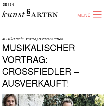
DE |
EN
MENÜ
PROGRAMM
ABOUT
Musik/Music, Vortrag/Praesentation
MUSIKALISCHER
SAMMLUNG
VORTRAG:
KÜNSTLER*INNEN
CROSSFIEDLER –
PARTNER*INNEN
AUSVERKAUFT!
ANGEBOTE