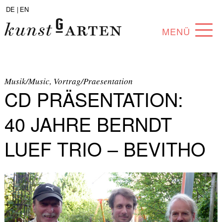
DE |
EN
MENÜ
PROGRAMM
ABOUT
Musik/Music, Vortrag/Praesentation
CD PRÄSENTATION:
SAMMLUNG
40 JAHRE BERNDT
KÜNSTLER*INNEN
LUEF TRIO – BEVITHO
PARTNER*INNEN
ANGEBOTE