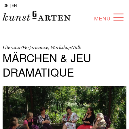
DE |
EN
MENÜ
PROGRAMM
ABOUT
Literatur/Performance, Workshop/Talk
MÄRCHEN & JEU
SAMMLUNG
DRAMATIQUE
KÜNSTLER*INNEN
PARTNER*INNEN
ANGEBOTE