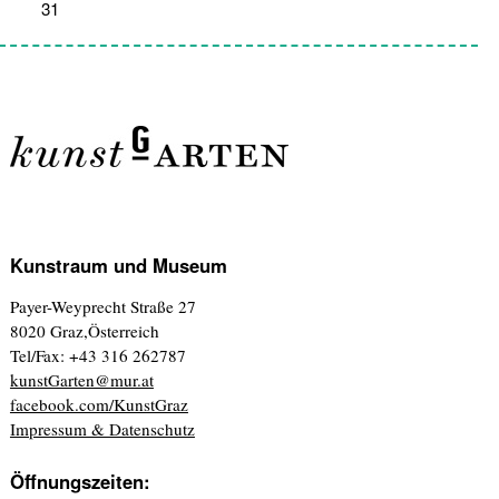
31
1
2
3
4
5
6
Kunstraum und Museum
Payer-Weyprecht Straße 27
8020 Graz,Österreich
Tel/Fax: +43 316 262787
kunstGarten@mur.at
facebook.com/KunstGraz
Impressum & Datenschutz
Öffnungszeiten: