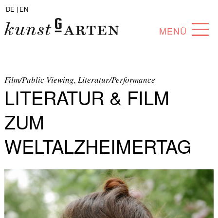
DE |
EN
MENÜ
PROGRAMM
ABOUT
Film/Public Viewing, Literatur/Performance
LITERATUR & FILM
SAMMLUNG
ZUM
KÜNSTLER*INNEN
WELTALZHEIMERTAG
PARTNER*INNEN
ANGEBOTE