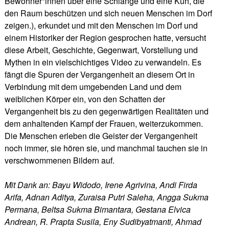
Bewohner*innen über eine Schlange und eine Kuh, die
den Raum beschützen und sich neuen Menschen im Dorf
zeigen.), erkundet und mit den Menschen im Dorf und
einem Historiker der Region gesprochen hatte, versucht
diese Arbeit, Geschichte, Gegenwart, Vorstellung und
Mythen in ein vielschichtiges Video zu verwandeln. Es
fängt die Spuren der Vergangenheit an diesem Ort in
Verbindung mit dem umgebenden Land und dem
weiblichen Körper ein, von den Schatten der
Vergangenheit bis zu den gegenwärtigen Realitäten und
dem anhaltenden Kampf der Frauen, weiterzukommen.
Die Menschen erleben die Geister der Vergangenheit
noch immer, sie hören sie, und manchmal tauchen sie in
verschwommenen Bildern auf.
Mit Dank an: Bayu Widodo, Irene Agrivina, Andi Firda
Arifa, Adnan Aditya, Zuraisa Putri Saleha, Angga Sukma
Permana, Beltsa Sukma Bimantara, Gestana Elvica
Andrean, R. Prapta Susila, Eny Sudibyatmanti, Ahmad