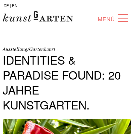
DE |
EN
MENÜ
PROGRAMM
ABOUT
Ausstellung/Gartenkunst
IDENTITIES &
SAMMLUNG
PARADISE FOUND: 20
KÜNSTLER*INNEN
JAHRE
PARTNER*INNEN
KUNSTGARTEN.
ANGEBOTE