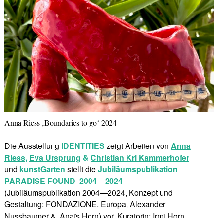
Anna Riess ‚Boundaries to go‘ 2024
Die Ausstellung
IDENTITIES
zeigt Arbeiten von
Anna
Riess,
Eva Ursprung
&
Christian Kri Kammerhofer
und
kunstGarten
stellt die
Jubiläumspublikation
PARADISE FOUND
2004 – 2024
(Jubiläumspublikation 2004—2024, Konzept und
Gestaltung: FONDAZIONE. Europa, Alexander
Nussbaumer &. Anaïs Horn) vor. Kuratorin: Irmi Horn.