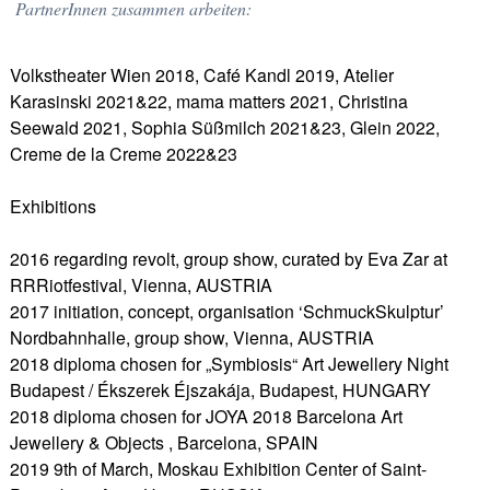
PartnerInnen zusammen arbeiten:
Volkstheater Wien 2018, Café Kandl 2019, Atelier
Karasinski 2021&22, mama matters 2021, Christina
Seewald 2021, Sophia Süßmilch 2021&23, Glein 2022,
Creme de la Creme 2022&23
Exhibitions
2016 regarding revolt, group show, curated by Eva Zar at
RRRiotfestival, Vienna, AUSTRIA
2017 initiation, concept, organisation ‘SchmuckSkulptur’
Nordbahnhalle, group show, Vienna, AUSTRIA
2018 diploma chosen for „Symbiosis“ Art Jewellery Night
Budapest / Ékszerek Éjszakája, Budapest, HUNGARY
2018 diploma chosen for JOYA 2018 Barcelona Art
Jewellery & Objects , Barcelona, SPAIN
2019 9th of March, Moskau Exhibition Center of Saint-