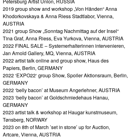
Petersburg Artist Union, RUSSIA
2019 group show and workshop „Von Händen“ Anna
Khodorkovskaya & Anna Riess Stadtlabor, Vienna,
AUSTRIA
2021 group Show „Sonntag Nachmittag auf der Insel“
Tina Graf, Anna Riess, Eva Yurkova, Vienna, AUSTRIA
2022 FINAL SALE – Systemerhalterinnen intervenieren,
Jan Arnold Gallery, MQ, Vienna, AUSTRIA
2022 artist talk online and group show, Haus des
Papiers, Berlin, GERMANY
2022 ‘EXPO22‘ group Show, Spoiler Aktionsraum, Berlin,
GERMANY
2022 ‘belly bacon’ at Museum Angerlehner, AUSTRIA
2023 ‘belly bacon’ at Goldschmiedehaus Hanau,
GERMANY
2023 artist talk & workshop at Haugar kunstmuseum,
Tønsberg, NORWAY
2023 on 8th of March ’set in stone’ up for Auction,
Artcare, Vienna, AUSTRIA