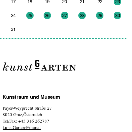
17
18
19
20
21
22
23
24
25
26
27
28
29
30
31
1
2
3
4
5
6
Kunstraum und Museum
Payer-Weyprecht Straße 27
8020 Graz,Österreich
Tel/Fax: +43 316 262787
kunstGarten@mur.at