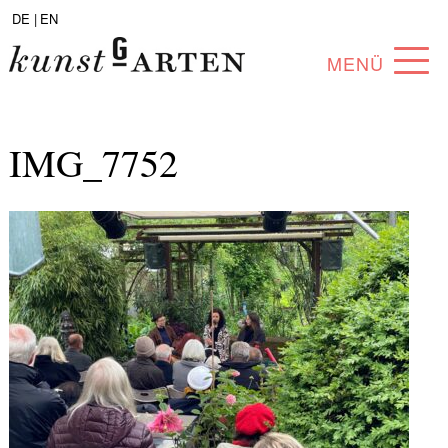
DE |
EN
MENÜ
PROGRAMM
IMG_7752
ABOUT
SAMMLUNG
KÜNSTLER*INNEN
PARTNER*INNEN
ANGEBOTE