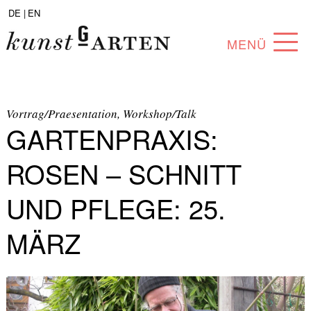
DE |
EN
MENÜ
PROGRAMM
ABOUT
Vortrag/Praesentation, Workshop/Talk
GARTENPRAXIS:
SAMMLUNG
ROSEN – SCHNITT
KÜNSTLER*INNEN
UND PFLEGE: 25.
PARTNER*INNEN
MÄRZ
ANGEBOTE