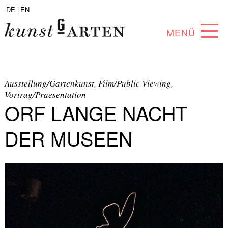
DE |
EN
MENÜ
PROGRAMM
ABOUT
Ausstellung/Gartenkunst, Film/Public Viewing,
Vortrag/Praesentation
ORF LANGE NACHT
SAMMLUNG
KÜNSTLER*INNEN
DER MUSEEN
PARTNER*INNEN
ANGEBOTE