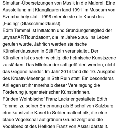
Simultan-Übersetzungen von Musik in die Malerei. Eine
Ausstellung mit Klangfiguren fand 1991 im Museum von
Szombathely statt. 1996 erlernte sie die Kunst des
„Fusing“ (Glasschmelzkunst).
Edith Temmel ist Initiatorin und Gründungsmitglied der
„styrianARTfoundation“, die im Jahre 2005 ins Leben
gerufen wurde. Jährlich werden steirische
Künstlerklausuren in Stift Rein veranstaltet. Der
Künstlerin ist es sehr wichtig, die heimische Kunstszene
zu stärken. Das Miteinander soll gefördert werden, nicht
das Gegeneinander. Im Jahr 2014 fand die 10. Ausgabe
des Kreativ-Meetings in Stift Rein statt. Ein besonderes
Anliegen ist ihr innerhalb dieser Vereinigung die
Förderung junger steirischer KünstlerInnen.
Für den Weihbischof Franz Lackner gestaltete Edith
Temmel zu seiner Ernennung als Bischof von Salzburg
eine kunstvolle Kasel in Seidenmaltechnik, die eine
blaue Vogelschar auf grünem Grund zeigt und die
Vogelpredigt des Heiligen Franz von Assisi darstellt.