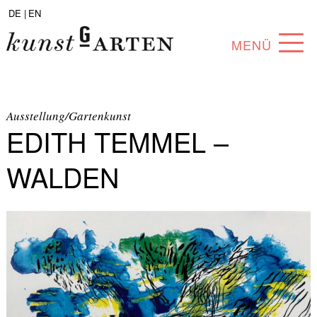
DE |
EN
MENÜ
PROGRAMM
ABOUT
Ausstellung/Gartenkunst
EDITH TEMMEL –
SAMMLUNG
WALDEN
KÜNSTLER*INNEN
PARTNER*INNEN
ANGEBOTE