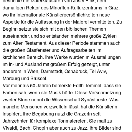
besuchte die Malerklausuren von Josef Fink, dem
damaligen Rektor des Minoriten-Kulturzentrums in Graz,
wo ihr internationale Künstlerpersönlichkeiten neue
Aspekte für die Auffassung in der Malerei vermittelten. Zu
Beginn setzte sie sich mit den biblischen Themen
auseinander, und so entstanden mehrere große Zyklen
zum Alten Testament. Aus dieser Periode stammen auch
die großen Glasfenster und Auftragsarbeiten im
kirchlichen Bereich. Ihre Werke wurden in Ausstellungen
im In- und Ausland mit großem Erfolg gezeigt, unter
anderem in Wien, Darmstadt, Osnabrück, Tel Aviv,
Marburg und Brüssel.
Vor mehr als 50 Jahren bemerkte Edith Temmel, dass sie
Farben sah, wenn sie Musik hörte. Diese Verschmelzung
zweier Sinne nennt die Wissenschaft Synästhesie. Was
manche Menschen verzweifeln lässt, hat die Künstlerin
inspiriert. Ihre Begabung nutzt die Grazerin seit
Jahrzehnten für komplexe Tonmalereien. Sie malt zu
Vivaldi, Bach, Chopin aber auch zu Jazz. Ihre Bilder sind