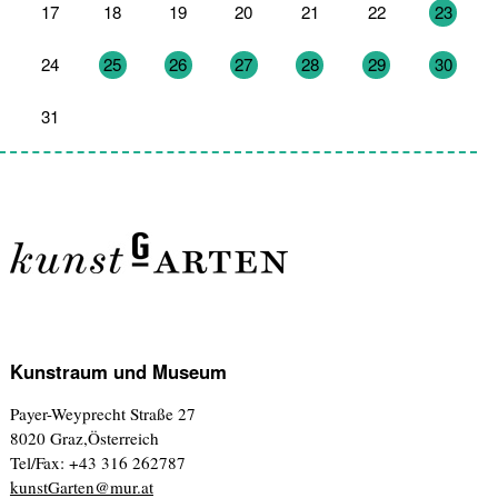
17
18
19
20
21
22
23
24
25
26
27
28
29
30
31
1
2
3
4
5
6
Kunstraum und Museum
Payer-Weyprecht Straße 27
8020 Graz,Österreich
Tel/Fax: +43 316 262787
kunstGarten@mur.at