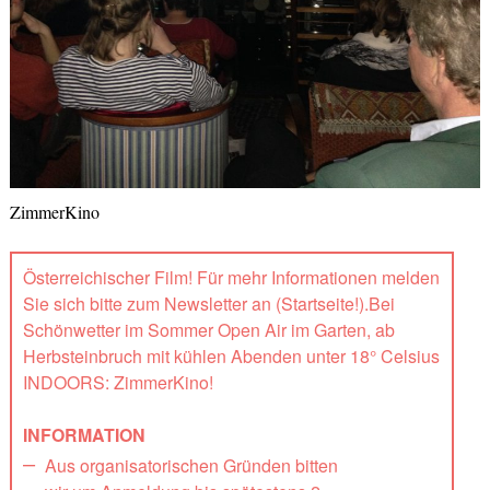
ZimmerKino
Österreichischer Film! Für mehr Informationen melden
Sie sich bitte zum Newsletter an (Startseite!).Bei
Schönwetter im Sommer Open Air im Garten, ab
Herbsteinbruch mit kühlen Abenden unter 18° Celsius
INDOORS: ZimmerKino!
INFORMATION
Aus organisatorischen Gründen bitten