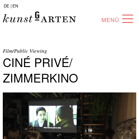
DE |
EN
MENÜ
PROGRAMM
ABOUT
Film/Public Viewing
CINÉ PRIVÉ/
SAMMLUNG
ZIMMERKINO
KÜNSTLER*INNEN
PARTNER*INNEN
ANGEBOTE