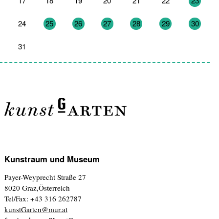
17
18
19
20
21
22
23
24
25
26
27
28
29
30
31
1
2
3
4
5
6
Kunstraum und Museum
Payer-Weyprecht Straße 27
8020 Graz,Österreich
Tel/Fax: +43 316 262787
kunstGarten@mur.at