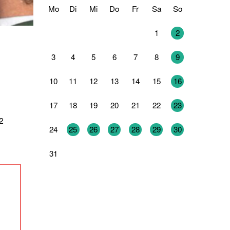
Mo
Di
Mi
Do
Fr
Sa
So
27
28
29
30
31
1
2
3
4
5
6
7
8
9
10
11
12
13
14
15
16
17
18
19
20
21
22
23
2
24
25
26
27
28
29
30
31
1
2
3
4
5
6