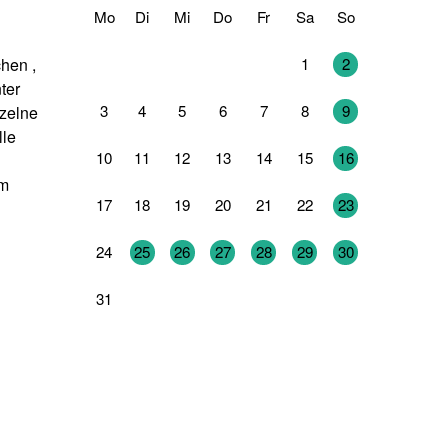
Mo
Di
Mi
Do
Fr
Sa
So
27
28
29
30
31
1
2
hen ,
ter
3
4
5
6
7
8
9
nzelne
lle
10
11
12
13
14
15
16
em
17
18
19
20
21
22
23
24
25
26
27
28
29
30
31
1
2
3
4
5
6