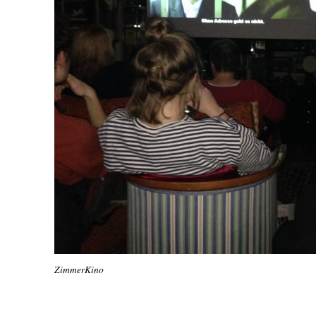
ZimmerKino