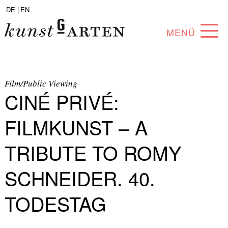
DE |
EN
MENÜ
PROGRAMM
ABOUT
Film/Public Viewing
CINÉ PRIVÉ:
SAMMLUNG
FILMKUNST – A
KÜNSTLER*INNEN
TRIBUTE TO ROMY
PARTNER*INNEN
SCHNEIDER. 40.
ANGEBOTE
TODESTAG