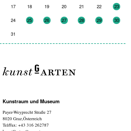
17
18
19
20
21
22
23
24
25
26
27
28
29
30
31
1
2
3
4
5
6
Kunstraum und Museum
Payer-Weyprecht Straße 27
8020 Graz,Österreich
Tel/Fax: +43 316 262787