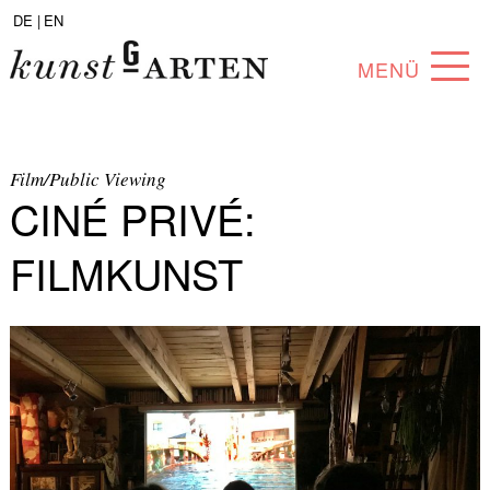
DE |
EN
MENÜ
PROGRAMM
ABOUT
Film/Public Viewing
CINÉ PRIVÉ:
SAMMLUNG
FILMKUNST
KÜNSTLER*INNEN
PARTNER*INNEN
ANGEBOTE