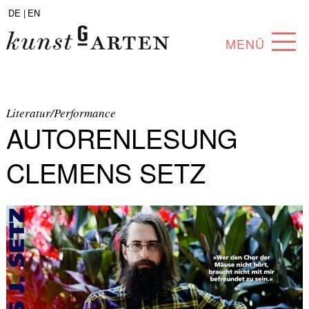
DE |
EN
MENÜ
PROGRAMM
ABOUT
Literatur/Performance
AUTORENLESUNG
SAMMLUNG
CLEMENS SETZ
KÜNSTLER*INNEN
PARTNER*INNEN
ANGEBOTE