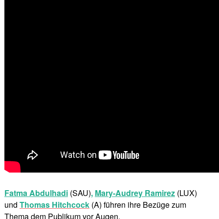
Fatma Abdulhadi
(SAU)
,
Mary-Audrey Ramirez
(LUX)
und
Thomas Hitchcock
(A) führen ihre Bezüge zum
Thema dem Publikum vor Augen.