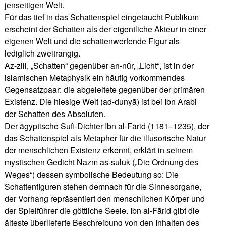
jenseitigen Welt.
Für das tief in das Schattenspiel eingetaucht Publikum
erscheint der Schatten als der eigentliche Akteur in einer
eigenen Welt und die schattenwerfende Figur als
lediglich zweitrangig.
Az-zill, „Schatten“ gegenüber an-nūr, „Licht“, ist in der
islamischen Metaphysik ein häufig vorkommendes
Gegensatzpaar: die abgeleitete gegenüber der primären
Existenz. Die hiesige Welt (ad-dunyā) ist bei Ibn Arabi
der Schatten des Absoluten.
Der ägyptische Sufi-Dichter Ibn al-Fārid (1181–1235), der
das Schattenspiel als Metapher für die illusorische Natur
der menschlichen Existenz erkennt, erklärt in seinem
mystischen Gedicht Nazm as-sulūk („Die Ordnung des
Weges“) dessen symbolische Bedeutung so: Die
Schattenfiguren stehen demnach für die Sinnesorgane,
der Vorhang repräsentiert den menschlichen Körper und
der Spielführer die göttliche Seele. Ibn al-Fārid gibt die
älteste überlieferte Beschreibung von den Inhalten des