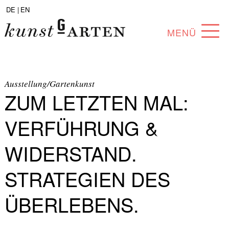
DE |
EN
MENÜ
PROGRAMM
ABOUT
Ausstellung/Gartenkunst
ZUM LETZTEN MAL:
SAMMLUNG
VERFÜHRUNG &
KÜNSTLER*INNEN
WIDERSTAND.
PARTNER*INNEN
STRATEGIEN DES
ANGEBOTE
ÜBERLEBENS.