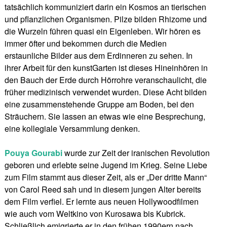
tatsächlich kommuniziert darin ein Kosmos an tierischen
und pflanzlichen Organismen. Pilze bilden Rhizome und
die Wurzeln führen quasi ein Eigenleben. Wir hören es
immer öfter und bekommen durch die Medien
erstaunliche Bilder aus dem Erdinneren zu sehen. In
ihrer Arbeit für den kunstGarten ist dieses Hineinhören in
den Bauch der Erde durch Hörrohre veranschaulicht, die
früher medizinisch verwendet wurden. Diese Acht bilden
eine zusammenstehende Gruppe am Boden, bei den
Sträuchern. Sie lassen an etwas wie eine Besprechung,
eine kollegiale Versammlung denken.
Pouya Gourabi
wurde zur Zeit der iranischen Revolution
geboren und erlebte seine Jugend im Krieg. Seine Liebe
zum Film stammt aus dieser Zeit, als er „Der dritte Mann“
von Carol Reed sah und in diesem jungen Alter bereits
dem Film verfiel. Er lernte aus neuen Hollywoodfilmen
wie auch vom Weltkino von Kurosawa bis Kubrick.
Schließlich emigrierte er in den frühen 1990ern nach