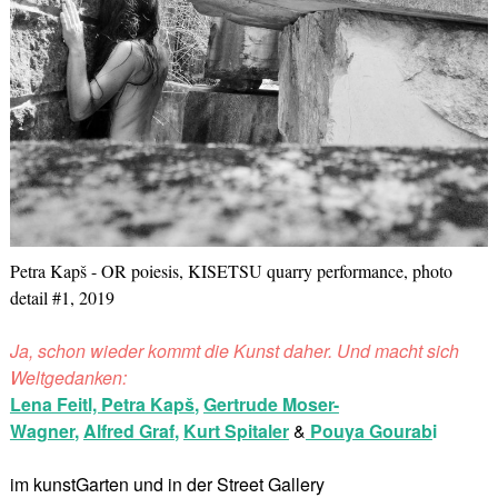
Petra Kapš - OR poiesis, KISETSU quarry performance, photo
detail #1, 2019
Ja, schon wieder kommt die Kunst daher. Und macht sich
Weltgedanken:
Lena Feitl,
Petra Kapš
,
Gertrude Moser-
Wagner
,
Alfred Graf
,
Kurt Spitaler
&
Pouya Gourab
i
im kunstGarten und in der Street Gallery