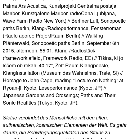
Palma Ars Acustica, Kunstprojekt Centralna postaja
Maribor, Kunstgalerie Maribor, radioCona Ljubljana,
Wave Farm Radio New York) // Berliner Luft, Sonopoetic
paths Berlin, Klang-/Radioperformance, Fensterroman
(Radio aporee ProjektRaum Berlin) // Walking
Plänterwald, Sonopoetic paths Berlin, September 6th
2015, afternoon, 55’01, Klang-/Radiostück
(framework:afield, Framework Radio, EE) // Tišina, ki jo
iščem ob rekah, 40’17“, Zeit-Raum-Klangpoesie,
Klanginstallation (Museum des Wahnsinns, Trate, SI) //
Homage to John Cage, reading ”Lecture on Nothing” at
Ryoan-ji, Kyoto, Leseperformance (Kyoto, JP) //
Japanese Gardens and Crossings; Paths and Their
Sonic Realities (Tokyo, Kyoto, JP).
Steine verbindet das Menschliche mit den alten,
authentischen, kosmischen Elementen der Welt. Es geht
darum, die Schwingungsqualitäten des Steins zu