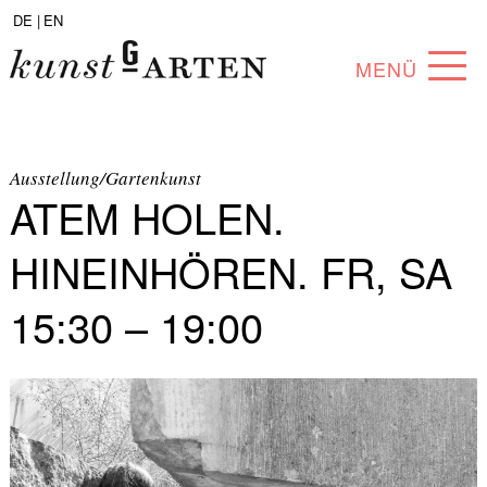
DE |
EN
MENÜ
PROGRAMM
ABOUT
Ausstellung/Gartenkunst
ATEM HOLEN.
SAMMLUNG
HINEINHÖREN. FR, SA
KÜNSTLER*INNEN
15:30 – 19:00
PARTNER*INNEN
ANGEBOTE