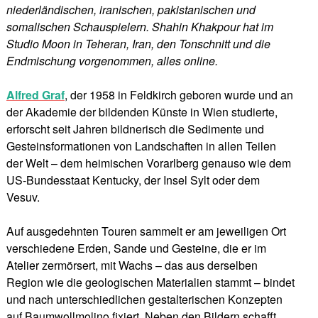
niederländischen, iranischen, pakistanischen und
somalischen Schauspielern. Shahin Khakpour hat im
Studio Moon in Teheran, Iran, den Tonschnitt und die
Endmischung vorgenommen, alles online.
Alfred Graf
, der 1958 in Feldkirch geboren wurde und an
der Akademie der bildenden Künste in Wien studierte,
erforscht seit Jahren bildnerisch die Sedimente und
Gesteinsformationen von Landschaften in allen Teilen
der Welt – dem heimischen Vorarlberg genauso wie dem
US-Bundesstaat Kentucky, der Insel Sylt oder dem
Vesuv.
Auf ausgedehnten Touren sammelt er am jeweiligen Ort
verschiedene Erden, Sande und Gesteine, die er im
Atelier zermörsert, mit Wachs – das aus derselben
Region wie die geologischen Materialien stammt – bindet
und nach unterschiedlichen gestalterischen Konzepten
auf Baumwollmolino fixiert. Neben den Bildern schafft