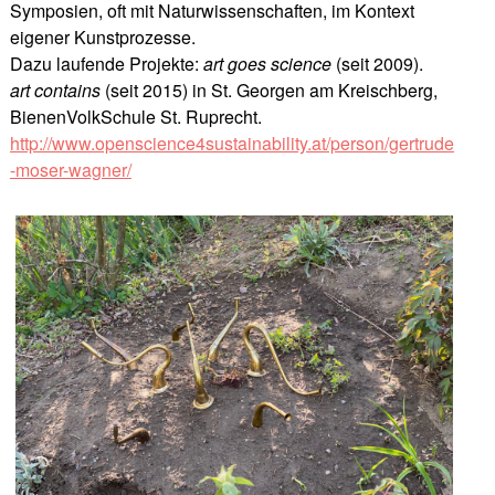
Symposien, oft mit Naturwissenschaften, im Kontext
eigener Kunstprozesse.
Dazu laufende Projekte:
art goes science
(seit 2009).
art contains
(seit 2015) in St. Georgen am Kreischberg,
BienenVolkSchule St. Ruprecht.
http://www.openscience4sustainability.at/person/gertrude
-moser-wagner/