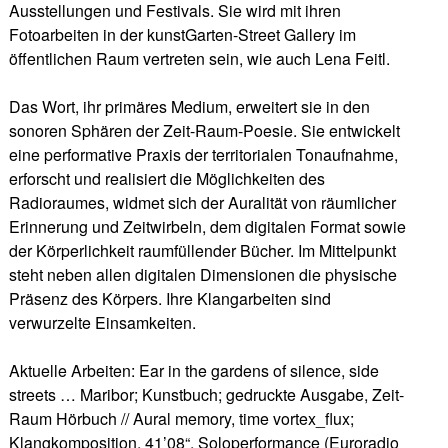
Ausstellungen und Festivals. Sie wird mit ihren
Fotoarbeiten in der kunstGarten-Street Gallery im
öffentlichen Raum vertreten sein, wie auch Lena Feitl.
Das Wort, ihr primäres Medium, erweitert sie in den
sonoren Sphären der Zeit-Raum-Poesie. Sie entwickelt
eine performative Praxis der territorialen Tonaufnahme,
erforscht und realisiert die Möglichkeiten des
Radioraumes, widmet sich der Auralität von räumlicher
Erinnerung und Zeitwirbeln, dem digitalen Format sowie
der Körperlichkeit raumfüllender Bücher. Im Mittelpunkt
steht neben allen digitalen Dimensionen die physische
Präsenz des Körpers. Ihre Klangarbeiten sind
verwurzelte Einsamkeiten.
Aktuelle Arbeiten: Ear in the gardens of silence, side
streets … Maribor; Kunstbuch; gedruckte Ausgabe, Zeit-
Raum Hörbuch // Aural memory, time vortex_flux;
Klangkomposition, 41’08“, Soloperformance (Euroradio