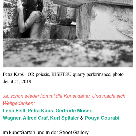
Petra Kapš - OR poiesis, KISETSU quarry performance, photo
detail #1, 2019
Ja, schon wieder kommt die Kunst daher. Und macht sich
Weltgedanken:
Lena Feitl,
Petra Kapš
,
Gertrude Moser-
Wagner
,
Alfred Graf
,
Kurt Spitaler
&
Pouya Gourab
i
im kunstGarten und in der Street Gallery