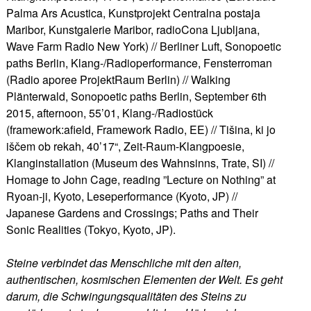
Palma Ars Acustica, Kunstprojekt Centralna postaja
Maribor, Kunstgalerie Maribor, radioCona Ljubljana,
Wave Farm Radio New York) // Berliner Luft, Sonopoetic
paths Berlin, Klang-/Radioperformance, Fensterroman
(Radio aporee ProjektRaum Berlin) // Walking
Plänterwald, Sonopoetic paths Berlin, September 6th
2015, afternoon, 55’01, Klang-/Radiostück
(framework:afield, Framework Radio, EE) // Tišina, ki jo
iščem ob rekah, 40’17“, Zeit-Raum-Klangpoesie,
Klanginstallation (Museum des Wahnsinns, Trate, SI) //
Homage to John Cage, reading ”Lecture on Nothing” at
Ryoan-ji, Kyoto, Leseperformance (Kyoto, JP) //
Japanese Gardens and Crossings; Paths and Their
Sonic Realities (Tokyo, Kyoto, JP).
Steine verbindet das Menschliche mit den alten,
authentischen, kosmischen Elementen der Welt. Es geht
darum, die Schwingungsqualitäten des Steins zu