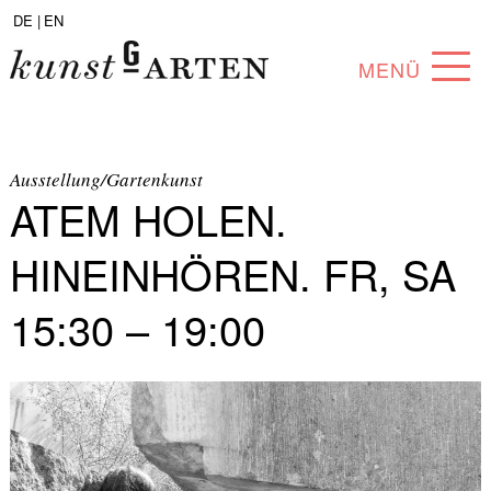
DE |
EN
MENÜ
PROGRAMM
ABOUT
Ausstellung/Gartenkunst
ATEM HOLEN.
SAMMLUNG
HINEINHÖREN. FR, SA
KÜNSTLER*INNEN
15:30 – 19:00
PARTNER*INNEN
ANGEBOTE