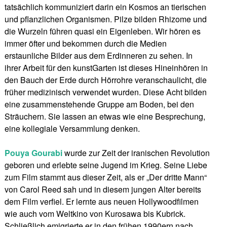
tatsächlich kommuniziert darin ein Kosmos an tierischen
und pflanzlichen Organismen. Pilze bilden Rhizome und
die Wurzeln führen quasi ein Eigenleben. Wir hören es
immer öfter und bekommen durch die Medien
erstaunliche Bilder aus dem Erdinneren zu sehen. In
ihrer Arbeit für den kunstGarten ist dieses Hineinhören in
den Bauch der Erde durch Hörrohre veranschaulicht, die
früher medizinisch verwendet wurden. Diese Acht bilden
eine zusammenstehende Gruppe am Boden, bei den
Sträuchern. Sie lassen an etwas wie eine Besprechung,
eine kollegiale Versammlung denken.
Pouya Gourabi
wurde zur Zeit der iranischen Revolution
geboren und erlebte seine Jugend im Krieg. Seine Liebe
zum Film stammt aus dieser Zeit, als er „Der dritte Mann“
von Carol Reed sah und in diesem jungen Alter bereits
dem Film verfiel. Er lernte aus neuen Hollywoodfilmen
wie auch vom Weltkino von Kurosawa bis Kubrick.
Schließlich emigrierte er in den frühen 1990ern nach