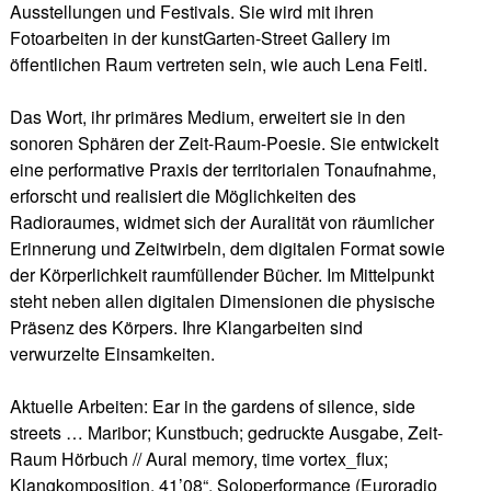
Ausstellungen und Festivals. Sie wird mit ihren
Fotoarbeiten in der kunstGarten-Street Gallery im
öffentlichen Raum vertreten sein, wie auch Lena Feitl.
Das Wort, ihr primäres Medium, erweitert sie in den
sonoren Sphären der Zeit-Raum-Poesie. Sie entwickelt
eine performative Praxis der territorialen Tonaufnahme,
erforscht und realisiert die Möglichkeiten des
Radioraumes, widmet sich der Auralität von räumlicher
Erinnerung und Zeitwirbeln, dem digitalen Format sowie
der Körperlichkeit raumfüllender Bücher. Im Mittelpunkt
steht neben allen digitalen Dimensionen die physische
Präsenz des Körpers. Ihre Klangarbeiten sind
verwurzelte Einsamkeiten.
Aktuelle Arbeiten: Ear in the gardens of silence, side
streets … Maribor; Kunstbuch; gedruckte Ausgabe, Zeit-
Raum Hörbuch // Aural memory, time vortex_flux;
Klangkomposition, 41’08“, Soloperformance (Euroradio