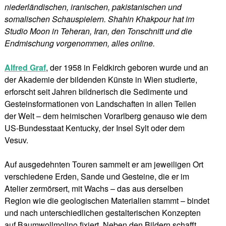
niederländischen, iranischen, pakistanischen und
somalischen Schauspielern. Shahin Khakpour hat im
Studio Moon in Teheran, Iran, den Tonschnitt und die
Endmischung vorgenommen, alles online.
Alfred Graf
, der 1958 in Feldkirch geboren wurde und an
der Akademie der bildenden Künste in Wien studierte,
erforscht seit Jahren bildnerisch die Sedimente und
Gesteinsformationen von Landschaften in allen Teilen
der Welt – dem heimischen Vorarlberg genauso wie dem
US-Bundesstaat Kentucky, der Insel Sylt oder dem
Vesuv.
Auf ausgedehnten Touren sammelt er am jeweiligen Ort
verschiedene Erden, Sande und Gesteine, die er im
Atelier zermörsert, mit Wachs – das aus derselben
Region wie die geologischen Materialien stammt – bindet
und nach unterschiedlichen gestalterischen Konzepten
auf Baumwollmolino fixiert. Neben den Bildern schafft