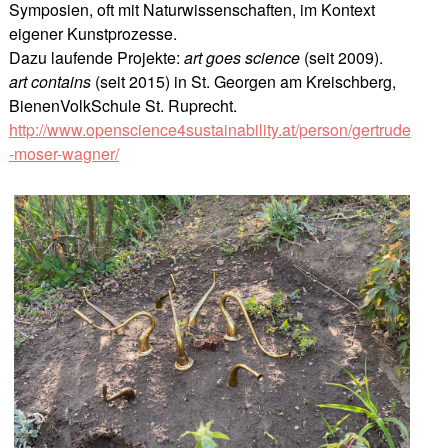
Symposien, oft mit Naturwissenschaften, im Kontext
eigener Kunstprozesse.
Dazu laufende Projekte:
art goes science
(seit 2009).
art contains
(seit 2015) in St. Georgen am Kreischberg,
BienenVolkSchule St. Ruprecht.
http://www.openscience4sustainability.at/person/gertrude
-moser-wagner/