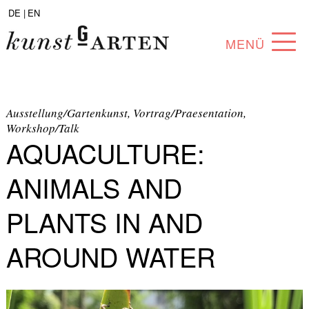
DE |
EN
MENÜ
PROGRAMM
ABOUT
Ausstellung/Gartenkunst, Vortrag/Praesentation,
Workshop/Talk
AQUACULTURE:
SAMMLUNG
KÜNSTLER*INNEN
ANIMALS AND
PARTNER*INNEN
PLANTS IN AND
ANGEBOTE
AROUND WATER