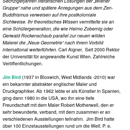
Sechzigerjahren literarischen Lösungen der „Wiener
Gruppe“ nahe und spätere Anregungen aus dem Zen-
Buddhismus verweisen auf ihre postkoloniale
Sichtweise. Ihr theoretisches Wissen vermittelte sie an
eine Schülergeneration, die wie Heimo Zobernig oder
Gerwald Rockenschaub parallel zur neuen wilden
Malerei die „Neue Geometrie“ nach ihrem Vorbild
international weiterführten.
Carl Aigner. Seit 2000 Rektor
der Universität für angewandte Kunst Wien. Zahlreiche
Veröffentlichungen.
Jim Bird
(1937 in Bloxwich, West Midlands -2010) war
ein bekannter abstrakter englischer Maler und
Druckgraphiker. Ab 1962 lebte er als Künstler in Spanien,
ging dann 1980 in die USA, wo ihn eine tiefe
Freundschaft mit dem Maler Robert Motherwell, den er
sehr bewunderte, verband, mit dem zusammen er an
verschiedenen Ausstellungen teilnahm. Jim Bird hatte
über 100 Einzelausstellungen rund um die Welt. P. e.