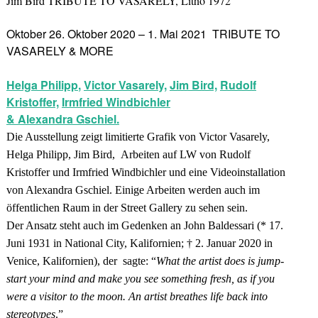
Jim Bird TRIBUTE TO VASARELY, Litho 1972
Oktober 26. Oktober 2020 – 1. Mai 2021 TRIBUTE TO
VASARELY & MORE
Helga Philipp
,
Victor Vasarely,
Jim Bird,
Rudolf
Kristoffer,
Irmfried Windbichler
& Alexandra Gschiel.
Die Ausstellung zeigt limitierte Grafik von Victor Vasarely,
Helga Philipp, Jim Bird, Arbeiten auf LW von Rudolf
Kristoffer und Irmfried Windbichler und eine Videoinstallation
von Alexandra Gschiel. Einige Arbeiten werden auch im
öffentlichen Raum in der Street Gallery zu sehen sein.
Der Ansatz steht auch im Gedenken an John Baldessari (* 17.
Juni 1931 in National City, Kalifornien; † 2. Januar 2020 in
Venice, Kalifornien), der sagte: “
What the artist does is jump-
start your mind and make you see something fresh, as if you
were a visitor to the moon. An artist breathes life back into
stereotypes
.”