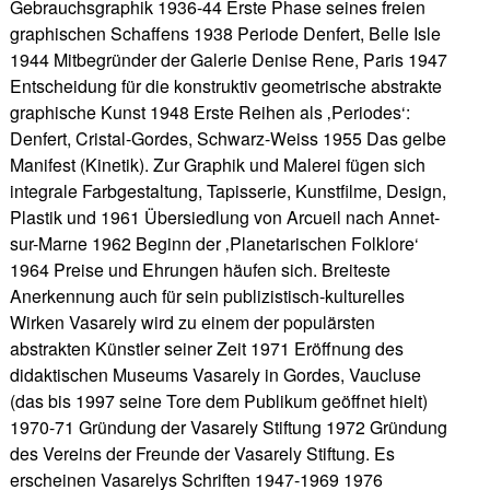
Gebrauchsgraphik 1936-44 Erste Phase seines freien
graphischen Schaffens 1938 Periode Denfert, Belle Isle
1944 Mitbegründer der Galerie Denise Rene, Paris 1947
Entscheidung für die konstruktiv geometrische abstrakte
graphische Kunst 1948 Erste Reihen als ‚Periodes‘:
Denfert, Cristal-Gordes, Schwarz-Weiss 1955 Das gelbe
Manifest (Kinetik). Zur Graphik und Malerei fügen sich
integrale Farbgestaltung, Tapisserie, Kunstfilme, Design,
Plastik und 1961 Übersiedlung von Arcueil nach Annet-
sur-Marne 1962 Beginn der ‚Planetarischen Folklore‘
1964 Preise und Ehrungen häufen sich. Breiteste
Anerkennung auch für sein publizistisch-kulturelles
Wirken Vasarely wird zu einem der populärsten
abstrakten Künstler seiner Zeit 1971 Eröffnung des
didaktischen Museums Vasarely in Gordes, Vaucluse
(das bis 1997 seine Tore dem Publikum geöffnet hielt)
1970-71 Gründung der Vasarely Stiftung 1972 Gründung
des Vereins der Freunde der Vasarely Stiftung. Es
erscheinen Vasarelys Schriften 1947-1969 1976