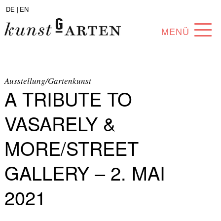
DE |
EN
MENÜ
PROGRAMM
ABOUT
Ausstellung/Gartenkunst
A TRIBUTE TO
SAMMLUNG
VASARELY &
KÜNSTLER*INNEN
MORE/STREET
PARTNER*INNEN
GALLERY – 2. MAI
ANGEBOTE
2021