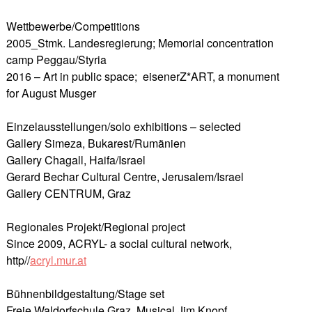
Wettbewerbe/Competitions
2005_Stmk. Landesregierung; Memorial concentration
camp Peggau/Styria
2016 – Art in public space; eisenerZ*ART, a monument
for August Musger
Einzelausstellungen/solo exhibitions – selected
Gallery Simeza, Bukarest/Rumänien
Gallery Chagall, Haifa/Israel
Gerard Bechar Cultural Centre, Jerusalem/Israel
Gallery CENTRUM, Graz
Regionales Projekt/Regional project
Since 2009, ACRYL- a social cultural network,
http//
acryl.mur.at
Bühnenbildgestaltung/Stage set
Freie Waldorfschule Graz, Musical Jim Knopf