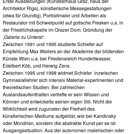
Erste Ausstellungen (Künstlerhaus Graz, haus der
Architektur Riga), künstlerische Messegestaltungen
(etwa für Grundig), Portraitmaler und Arbeiten als
Restaurator mit Schwerpunkt auf gotische Fresken u.a. in
der Friedrichskapelle im Grazer Dom. Gründung der
„Galerie zu Unterst“.
Zwischen 1991 und 1995 studierte Schiefer auf
Empfehlung Max Weilers an der Akademie der bildenden
Künste Wien u.a. bei Friedensreich Hundertwasser,
Edelbert Köb, und Herwig Zens.
Zwischen 1995 und 1998 widmet Schiefer ­ inzwischen
Gymnasiallehrer sich intensiv Material-experimenten und
theoretischen Studien. Bei zahlreichen
Auslandsaufenthalten vertiefte er sein Wissen und
Können und entwickelte seinen eigen Stil. Nicht die
Wirklichkeit wird zugunsten der Freiheit des
künstlerischen Mediums aufgelöst, wie bei Kandinsky
oder Mondrian, sondern die abstrakte Kunst per se ist
Ausgangssituation. Aus der autonomen malerischen oder