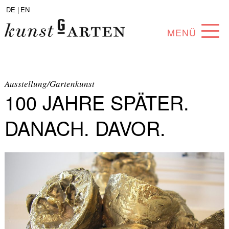
DE |
EN
MENÜ
PROGRAMM
ABOUT
Ausstellung/Gartenkunst
100 JAHRE SPÄTER.
SAMMLUNG
DANACH. DAVOR.
KÜNSTLER*INNEN
PARTNER*INNEN
ANGEBOTE